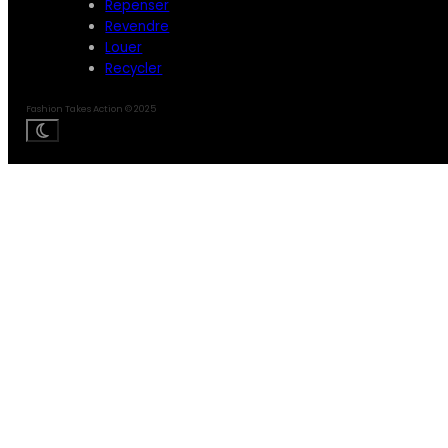
Repenser
Revendre
Louer
Recycler
Fashion Takes Action © 2025