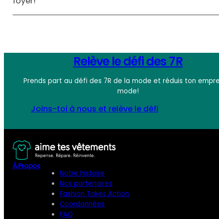
foyer!
Relève le défi des 7R
Prends part au défi des 7R de la mode et réduis ton empre
mode!
Joins-toi à nous et relève le défi
À Propos
Notre histoire
Nos partenaires
Fashion Takes Action
Coordonnées
FAQ