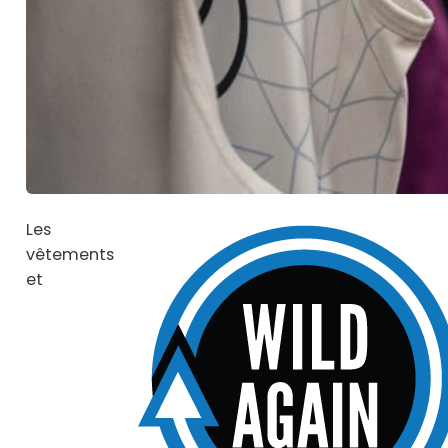
Les
vêtements
et