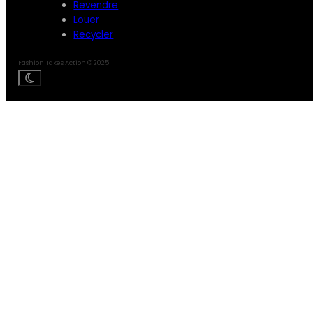
Revendre
Louer
Recycler
Fashion Takes Action © 2025