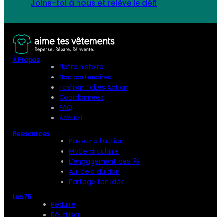
Joins-toi à nous et relève le défi
À Propos
Notre histoire
Nos partenaires
Fashion Takes Action
Coordonnées
FAQ
Accueil
Ressources
Passez à l’action
Mode circulaire
L’engagement des 7R
Au-delà du don
Partage ton idée
Les 7R
Réduire
Réutiliser