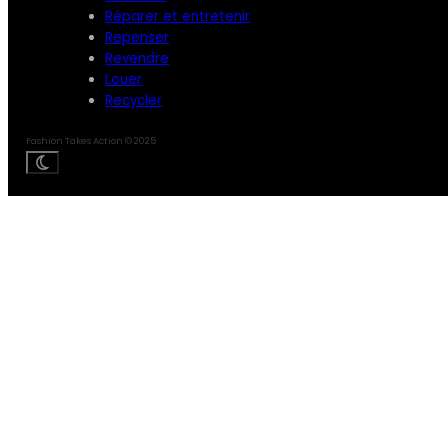
Réparer et entretenir
Repenser
Revendre
Louer
Recycler
Fashion Takes Action © 2025